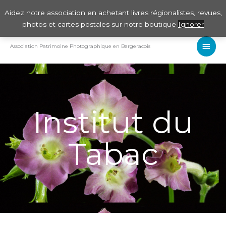
Aller
Aidez notre association en achetant livres régionalistes, revues,
au
photos et cartes postales sur notre boutique
Ignorer
contenu
Men
Association Patrimoine Photographique en Bergeracois
Princ
Institut du
Tabac