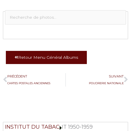
Retour Menu Général Albums
Précédent
S
PRÉCÉDENT
SUIVANT
CARTES POSTALES ANCIENNES
POUDRERIE NATIONALE
INSTITUT DU TABAC
IT 1950-1959