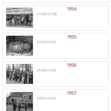
1954
(104)
(10278)
1955
(315)
(10296)
1956
(310)
(10318)
1957
(169)
(10336)