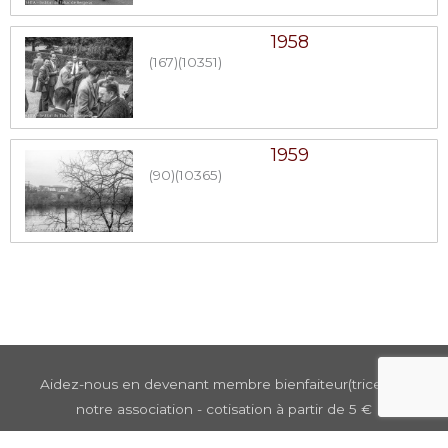
1958
(167)
(10351)
1959
(90)
(10365)
Aidez-nous en devenant membre bienfaiteur(trice) de
notre association - cotisation à partir de 5 €
Copyright © 2026
Galerie Photo Bondier-Lecat