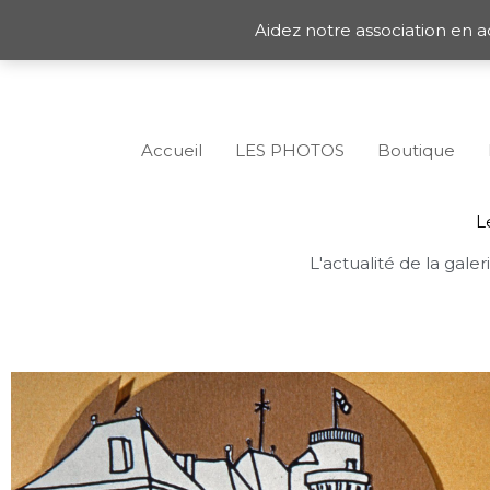
Aller
Aidez notre association en a
au
contenu
Accueil
LES PHOTOS
Boutique
L
L'actualité de la gale