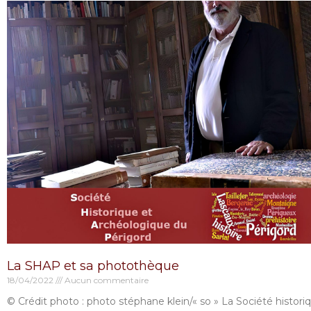
La SHAP et sa photothèque
18/04/2022
Aucun commentaire
© Crédit photo : photo stéphane klein/« so » La Société histori