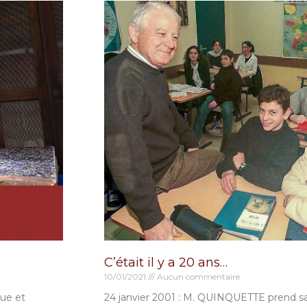
C’était il y a 20 ans…
10/01/2021
Aucun commentaire
que et
24 janvier 2001 : M. QUINQUETTE prend sa 