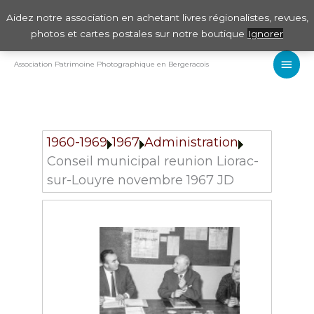
Aller
Aidez notre association en achetant livres régionalistes, revues,
au
photos et cartes postales sur notre boutique
Ignorer
contenu
Men
Association Patrimoine Photographique en Bergeracois
Princ
1960-1969
1967
Administration
Conseil municipal reunion Liorac-
sur-Louyre novembre 1967 JD