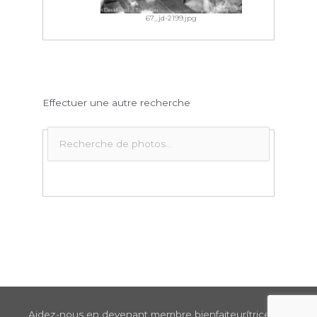
67_jd-2199.jpg
Effectuer une autre recherche
Aidez-nous en devenant membre bienfaiteur(trice) de