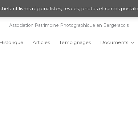
chetant livres régionalistes, revues, photos et cartes posta
Association Patrimoine Photographique en Bergeracois
Historique
Articles
Témoignages
Documents