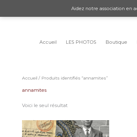
Aller
Aidez notre association en a
au
contenu
Accueil
LES PHOTOS
Boutique
Accueil
/ Produits identifiés “annamites”
annamites
Voici le seul résultat