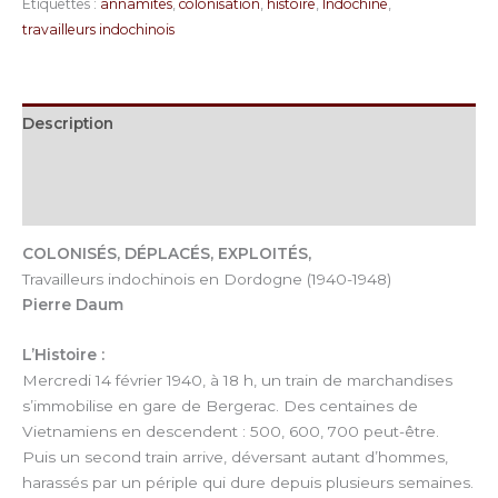
Étiquettes :
annamites
,
colonisation
,
histoire
,
Indochine
,
travailleurs indochinois
Description
Informations complémentaires
Avis (0)
COLONISÉS, DÉPLACÉS, EXPLOITÉS,
Travailleurs indochinois en Dordogne (1940-1948)
Pierre Daum
L’Histoire :
Mercredi 14 février 1940, à 18 h, un train de marchandises
s’immobilise en gare de Bergerac. Des centaines de
Vietnamiens en descendent : 500, 600, 700 peut-être.
Puis un second train arrive, déversant autant d’hommes,
harassés par un périple qui dure depuis plusieurs semaines.