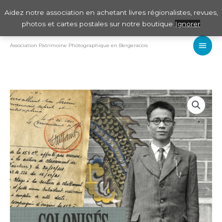
Aller
Aidez notre association en achetant livres régionalistes, revues,
au
photos et cartes postales sur notre boutique
Ignorer
contenu
Men
Association Patrimoine Photographique en Bergeracois
Princ